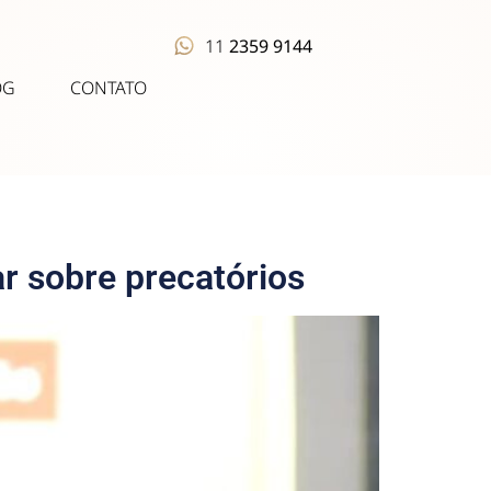
11
2359 9144
OG
CONTATO
r sobre precatórios