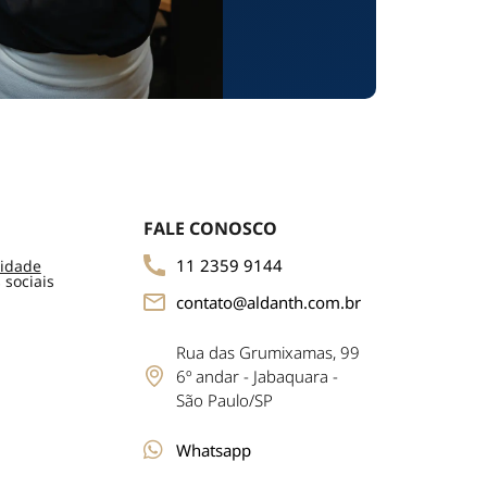
FALE CONOSCO
11 2359 9144
cidade
 sociais
contato@aldanth.com.br
Rua das Grumixamas, 99
6º andar - Jabaquara -
São Paulo/SP
Whatsapp