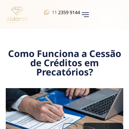
11
2359 9144
QUEM SOMOS
Como Funciona a Cessão
de Créditos em
Precatórios?