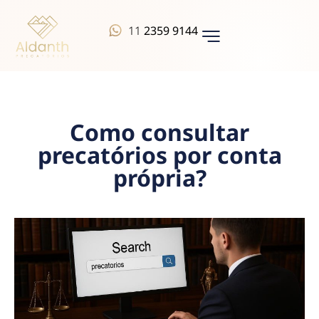
11
2359 9144
QUEM SOMOS
Como consultar
precatórios por conta
própria?