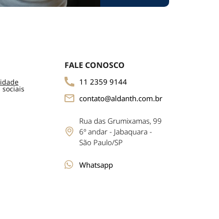
FALE CONOSCO
11 2359 9144
cidade
 sociais
contato@aldanth.com.br
Rua das Grumixamas, 99
6º andar - Jabaquara -
São Paulo/SP
Whatsapp