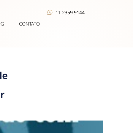
11
2359 9144
OG
CONTATO
de
r