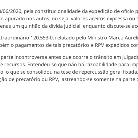
/06/2020, pela constitucionalidade da expedição de ofício 
 apurado nos autos, ou seja, valores aceitos expressa ou 
enas um quinhão da dívida judicial, enquanto discute-se ac
raordinário 120.553-0, relatado pelo Ministro Marco Aurél
mbém o pagamentos de tais precatórios e RPV expedidos com
parte incontroversa antes que ocorra o trânsito em julgad
de recursos. Entendeu-se que não há razoabilidade para imp
ção, o que se consolidou na tese de repercussão geral fixada
ição de precatório ou RPV, lastreando-se somente na parte d