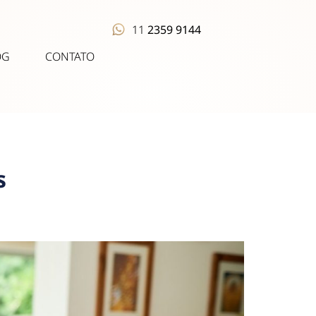
11
2359 9144
OG
CONTATO
s