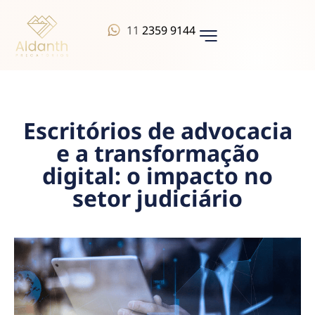
11
2359 9144
QUEM SOMOS
Escritórios de advocacia
e a transformação
digital: o impacto no
setor judiciário