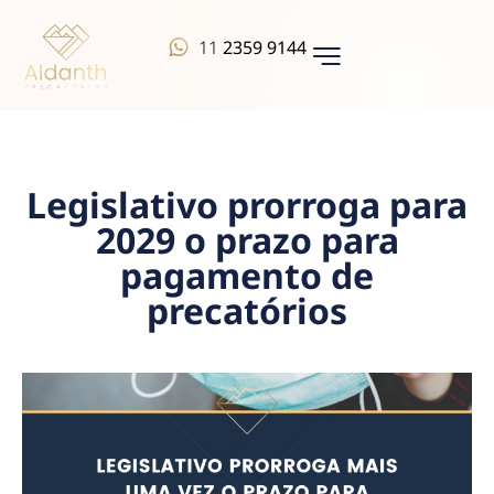
11
2359 9144
QUEM SOMOS
Legislativo prorroga para
2029 o prazo para
pagamento de
precatórios