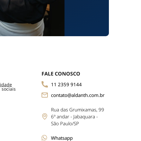
FALE CONOSCO
11 2359 9144
cidade
 sociais
contato@aldanth.com.br
Rua das Grumixamas, 99
6º andar - Jabaquara -
São Paulo/SP
Whatsapp