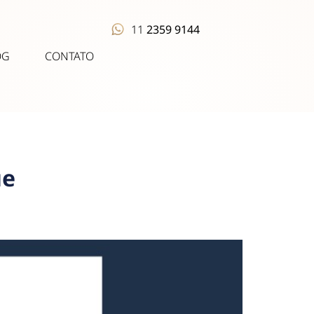
11
2359 9144
OG
CONTATO
ue