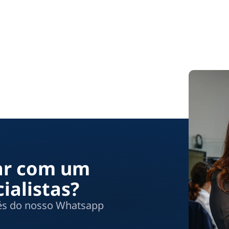
lar com um
ialistas?
vés do nosso Whatsapp