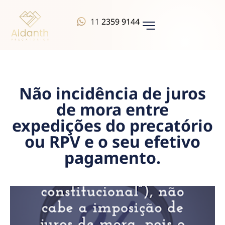
11
2359 9144
QUEM SOMOS
Não incidência de juros
de mora entre
expedições do precatório
ou RPV e o seu efetivo
pagamento.