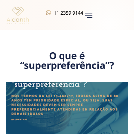
11
2359 9144
QUEM SOMOS
O que é
“superpreferência”?