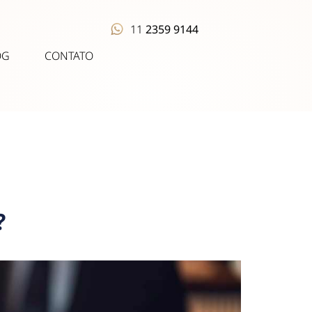
11
2359 9144
OG
CONTATO
?