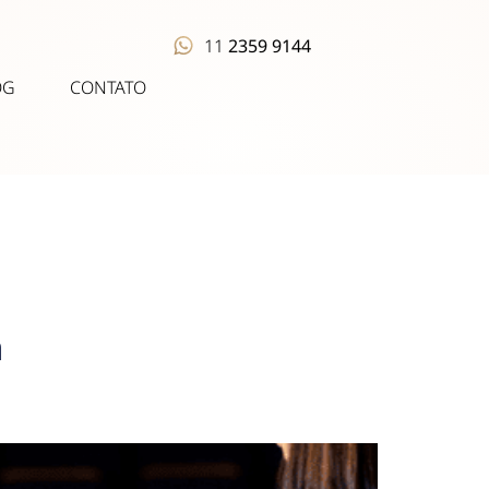
11
2359 9144
OG
CONTATO
a