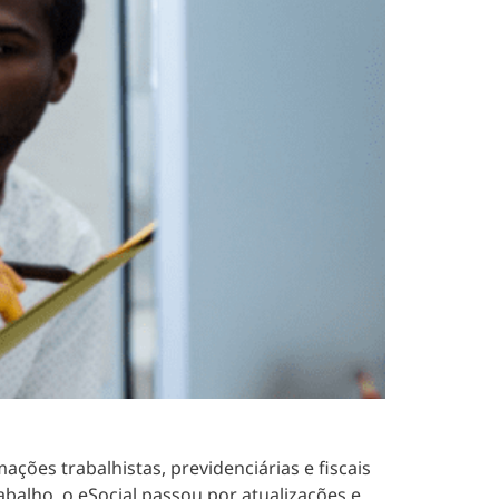
mações trabalhistas, previdenciárias e fiscais
abalho, o eSocial passou por atualizações e