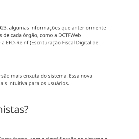
e 2023, algumas informações que anteriormente
os de cada órgão
, como a DCTFWeb
a EFD-Reinf (Escrituração Fiscal Digital de
são mais enxuta do sistema
. Essa nova
is intuitiva para os usuários.
histas?
 Desta forma, com a simplificação do sistema e