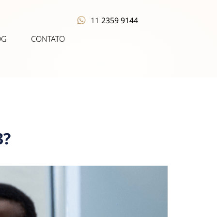
11
2359 9144
OG
CONTATO
3?