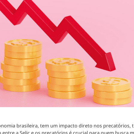
nomia brasileira, tem um impacto direto nos precatórios, t
 entre a Selic e os precatórios é
crucial para quem busca 