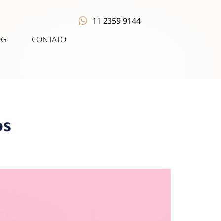
11
2359 9144
OG
CONTATO
os