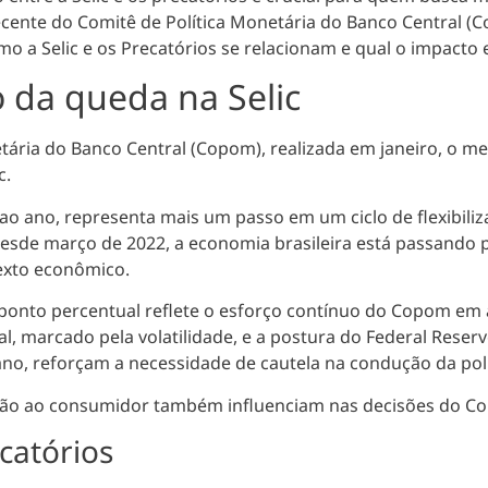
ente do Comitê de Política Monetária do Banco Central 
mo a Selic e os Precatórios se relacionam e qual o impact
 da queda na Selic
tária do Banco Central (Copom), realizada em janeiro,
o me
c
.
 ao ano, representa mais um passo em um ciclo de flexibili
desde março de 2022,
a economia brasileira está passando p
texto econômico.
 ponto percentual
reflete o esforço contínuo do Copom em a
al, marcado pela volatilidade, e a postura do Federal Reser
 ano, reforçam a necessidade de cautela na condução da pol
flação ao consumidor também influenciam nas decisões do C
ecatórios