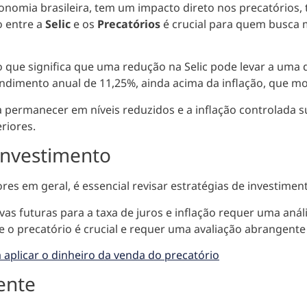
onomia brasileira,
tem um impacto direto nos precatórios, t
o entre a
Selic
e os
Precatórios
é crucial para quem busca
 o que significa que uma redução na Selic pode levar a uma
endimento anual de 11,25%, ainda acima da inflação, que mo
sa permanecer em níveis reduzidos e a inflação controlada
s
riores
.
 investimento
ores em geral, é
essencial revisar estratégias de investimen
ivas futuras para a taxa de juros e inflação requer uma aná
e o precatório é crucial e requer uma avaliação abrangente 
 aplicar o dinheiro da venda do precatório
ente