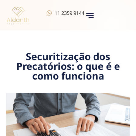
11
2359 9144
QUEM SOMOS
Securitização dos
Precatórios: o que é e
como funciona