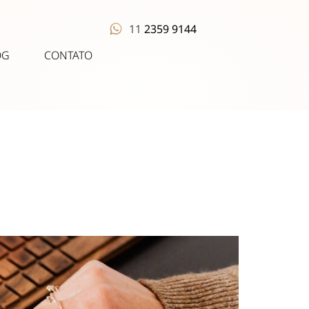
11
2359 9144
OG
CONTATO