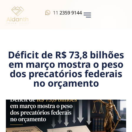
11
2359 9144
QUEM SOMOS
Déficit de R$ 73,8 bilhões
em março mostra o peso
dos precatórios federais
no orçamento